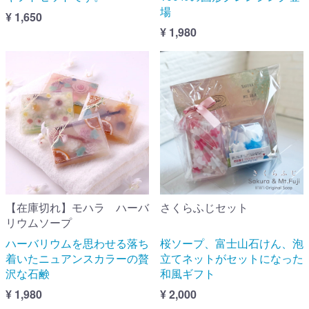
場
¥ 1,650
¥ 1,980
【在庫切れ】モハラ ハーバ
さくらふじセット
リウムソープ
ハーバリウムを思わせる落ち
桜ソープ、富士山石けん、泡
着いたニュアンスカラーの贅
立てネットがセットになった
沢な石鹸
和風ギフト
¥ 1,980
¥ 2,000