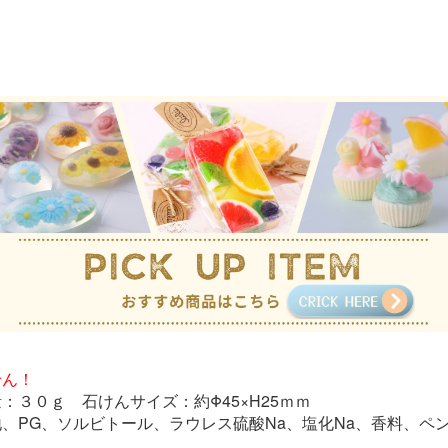
せん！
３０ｇ 石けんサイズ：約Φ45×H25ｍｍ
PG、ソルビトール、ラウレス硫酸Na、塩化Na、香料、ペンテト