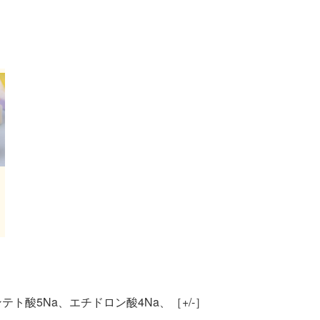
酸5Na、エチドロン酸4Na、［+/-］