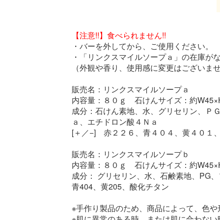
【注意!!】食べられません!!
・バーを外してから、ご使用ください。
・「リンクスマイルソープａ」の在庫が
（外観や香り、使用感に変更はございま
販売名：リンクスマイルソープａ
内容量：８０ｇ 石けんサイズ：約W45×H
成分：石けん素地、水、グリセリン、Ｐ
ａ、エチドロン酸４Ｎａ
[＋／−] 赤２２６、青４０４、黄４０１
販売名：リンクスマイルソープｂ
内容量：８０ｇ 石けんサイズ：約W45×H
成分： グリセリン、水、石鹸素地、PG、ソ
青404、黄205、酸化チタン
※手作り製品のため、商品によって、色や
※肌に異常のある時、または肌に合わない