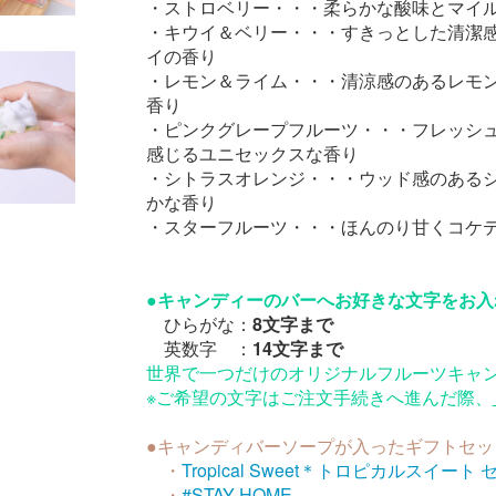
・ストロベリー・・・柔らかな酸味とマイ
・キウイ＆ベリー・・・すきっとした清潔
イの香り
・レモン＆ライム・・・清涼感のあるレモ
香り
・ピンクグレープフルーツ・・・フレッシ
感じるユニセックスな香り
・シトラスオレンジ・・・ウッド感のある
かな香り
・スターフルーツ・・・ほんのり甘くコケ
●キャンディーのバーへお好きな文字をお入
ひらがな：
8文字まで
英数字 ：
14文字まで
世界で一つだけのオリジナルフルーツキャ
※ご希望の文字はご注文手続きへ進んだ際、
●キャンディバーソープが入ったギフトセッ
・
Tropical Sweet＊トロピカルスイート 
・
#STAY HOME