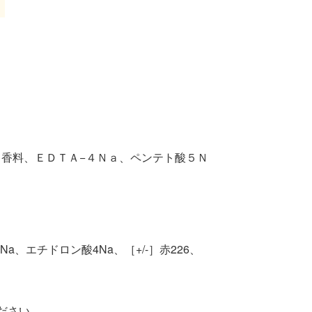
香料、ＥＤＴＡ−４Ｎａ、ペンテト酸５Ｎ
、エチドロン酸4Na、［+/-］赤226、
ださい。