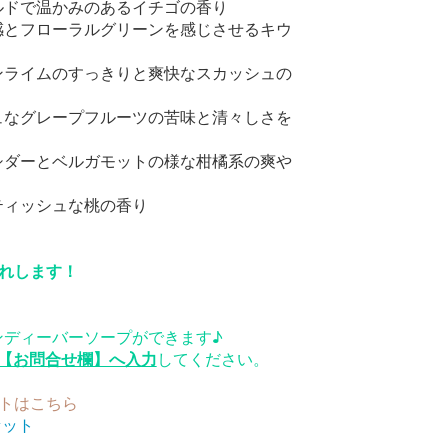
ルドで温かみのあるイチゴの香り
感とフローラルグリーンを感じさせるキウ
ンライムのすっきりと爽快なスカッシュの
ュなグレープフルーツの苦味と清々しさを
シダーとベルガモットの様な柑橘系の爽や
ティッシュな桃の香り
れします！
ンディーバーソープができます♪
【お問合せ欄】へ入力
してください。
トはこちら
セット