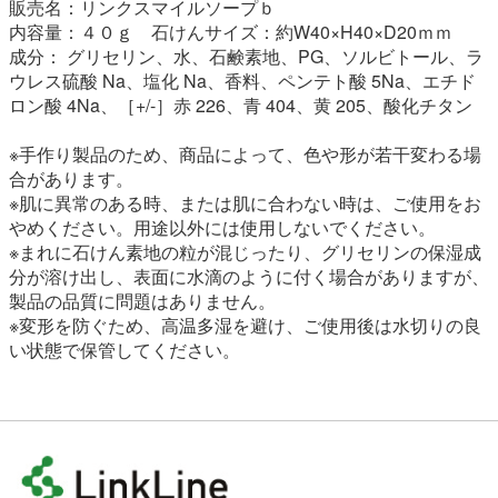
販売名：リンクスマイルソープｂ
内容量：４０ｇ 石けんサイズ：約W40×H40×D20ｍｍ
成分： グリセリン、水、石鹸素地、PG、ソルビトール、ラ
ウレス硫酸 Na、塩化 Na、香料、ペンテト酸 5Na、エチド
ロン酸 4Na、［+/-］赤 226、青 404、黄 205、酸化チタン
※手作り製品のため、商品によって、色や形が若干変わる場
合があります。
※肌に異常のある時、または肌に合わない時は、ご使用をお
やめください。用途以外には使用しないでください。
※まれに石けん素地の粒が混じったり、グリセリンの保湿成
分が溶け出し、表面に水滴のように付く場合がありますが、
製品の品質に問題はありません。
※変形を防ぐため、高温多湿を避け、ご使用後は水切りの良
い状態で保管してください。