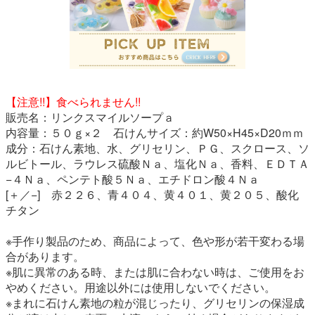
【注意!!】食べられません!!
販売名：リンクスマイルソープａ
内容量：５０ｇ×２ 石けんサイズ：約W50×H45×D20ｍｍ
成分：石けん素地、水、グリセリン、ＰＧ、スクロース、ソ
ルビトール、ラウレス硫酸Ｎａ、塩化Ｎａ、香料、ＥＤＴＡ
−４Ｎａ、ペンテト酸５Ｎａ、エチドロン酸４Ｎａ
[＋／−] 赤２２６、青４０４、黄４０１、黄２０５、酸化
チタン
※手作り製品のため、商品によって、色や形が若干変わる場
合があります。
※肌に異常のある時、または肌に合わない時は、ご使用をお
やめください。用途以外には使用しないでください。
※まれに石けん素地の粒が混じったり、グリセリンの保湿成